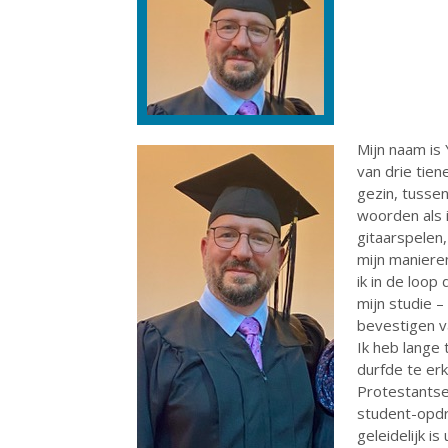
Mijn naam is
van drie tie
gezin, tusse
woorden als i
gitaarspelen
mijn maniere
ik in de loop
mijn studie –
bevestigen va
Ik heb lange 
durfde te erk
Protestantse
student-opdr
geleidelijk i