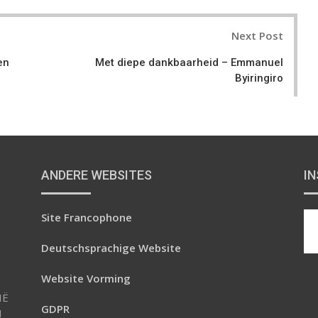
g
k
t
l
e
e
Next Post
e
d
r
+
I
e
en
Met diepe dankbaarheid – Emmanuel
n
s
Byiringiro
t
ANDERE WEBSITES
I
Site Francophone
Deutschsprachige Website
Website Vorming
IË
GDPR
N