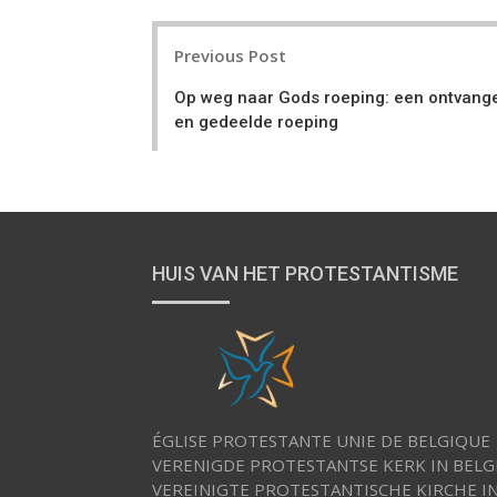
P
Previous Post
o
Op weg naar Gods roeping: een ontvang
s
en gedeelde roeping
t
n
a
v
HUIS VAN HET PROTESTANTISME
i
g
a
t
i
ÉGLISE PROTESTANTE UNIE DE BELGIQUE
VERENIGDE PROTESTANTSE KERK IN BELG
o
VEREINIGTE PROTESTANTISCHE KIRCHE I