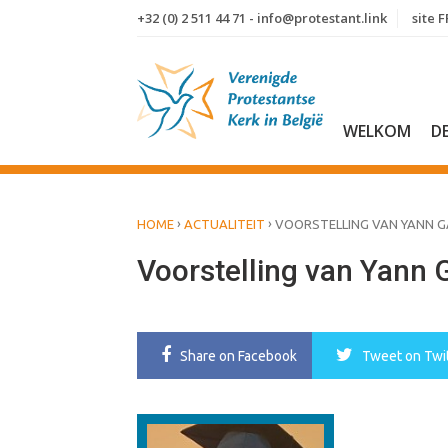
S
+32 (0) 2 511 44 71 - info@protestant.link
site F
k
i
p
t
o
WELKOM
D
c
o
n
t
›
›
HOME
ACTUALITEIT
VOORSTELLING VAN YANN G
e
n
Voorstelling van Yann 
t
Share
on Facebook
Tweet
on Twi