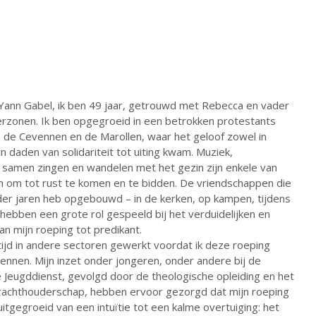
e
d
r
+
I
e
n
s
t
 Yann Gabel, ik ben 49 jaar, getrouwd met Rebecca en vader
nerzonen. Ik ben opgegroeid in een betrokken protestants
n de Cevennen en de Marollen, waar het geloof zowel in
n daden van solidariteit tot uiting kwam. Muziek,
, samen zingen en wandelen met het gezin zijn enkele van
n om tot rust te komen en te bidden. De vriendschappen die
 der jaren heb opgebouwd – in de kerken, op kampen, tijdens
 hebben een grote rol gespeeld bij het verduidelijken en
n mijn roeping tot predikant.
tijd in andere sectoren gewerkt voordat ik deze roeping
ennen. Mijn inzet onder jongeren, onder andere bij de
 Jeugddienst, gevolgd door de theologische opleiding en het
achthouderschap, hebben ervoor gezorgd dat mijn roeping
s uitgegroeid van een intuïtie tot een kalme overtuiging: het