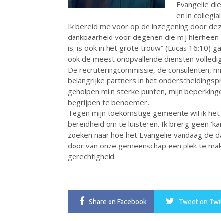
Evangelie di
en in collegiali
Ik bereid me voor op de inzegening door dez
dankbaarheid voor degenen die mij hierheen h
is, is ook in het grote trouw” (Lucas 16:10) g
ook de meest onopvallende diensten volledig
De recruteringcommissie, de consulenten, m
belangrijke partners in het onderscheidings
geholpen mijn sterke punten, mijn beperkinge
begrijpen te benoemen.
Tegen mijn toekomstige gemeente wil ik het
bereidheid om te luisteren. Ik breng geen ‘
zoeken naar hoe het Evangelie vandaag de da
door van onze gemeenschap een plek te maken
gerechtigheid.
Share
on Facebook
Tweet
on Twi