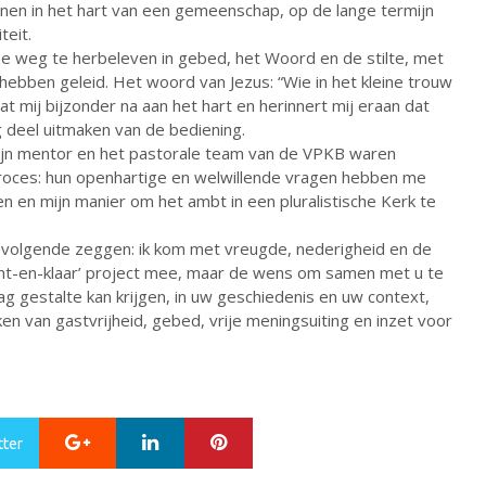
enen in het hart van een gemeenschap, op de lange termijn
teit.
e weg te herbeleven in gebed, het Woord en de stilte, met
ebben geleid. Het woord van Jezus: “Wie in het kleine trouw
aat mij bijzonder na aan het hart en herinnert mij eraan dat
 deel uitmaken van de bediening.
ijn mentor en het pastorale team van de VPKB waren
proces: hun openhartige en welwillende vragen hebben me
n en mijn manier om het ambt in een pluralistische Kerk te
 volgende zeggen: ik kom met vreugde, nederigheid en de
kant-en-klaar’ project mee, maar de wens om samen met u te
g gestalte kan krijgen, in uw geschiedenis en uw context,
 van gastvrijheid, gebed, vrije meningsuiting en inzet voor
G
L
P
tter
o
i
i
o
n
n